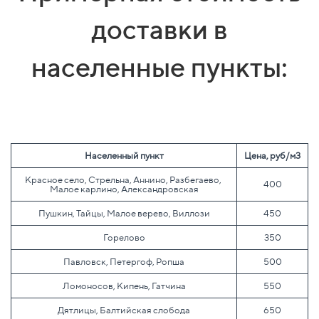
доставки в
населенные пункты:
Населенный пункт
Цена, руб/м3
Красное село, Стрельна, Аннино, Разбегаево, 
400
Малое карлино, Александровская
Пушкин, Тайцы, Малое верево, Виллози
450
Горелово
350
Павловск, Петергоф, Ропша
500
Ломоносов, Кипень, Гатчина
550
Дятлицы, Балтийская слобода
650